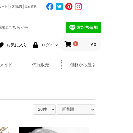
カート
代行販売
宝石買取
約はこちらから
0
￥0
お気に入り
ログイン
メイド
代行販売
価格から選ぶ