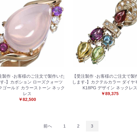
注製作 -お客様のご注文で製作いた
【受注製作 -お客様のご注文で製
す-】カボション ローズクォーツ
します-】カクテルカラー ダイヤ
クゴールド カラーストーン ネック
K18PG デザイン ネックレ
レス
￥89,375
￥82,500
お買い物を続ける
カートへ進む
前へ
1
2
3