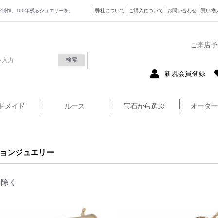
ザイン制作。100年残るジュエリーを。
弊社について
ご購入について
お問い合わせ
買い物
式サイト
ご来店予
検索
新規会員登録
ドメイド
ルース
宝石から選ぶ
オーダー
ョンジュエリー
を除く