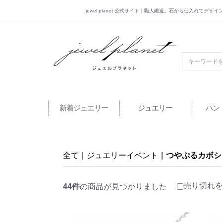
jewel planet 公式サイト｜職人鍛造。石から仕入れてデ
jewel planet 公
新着ジュエリー
ジュエリー
ハン
全て
|
ジュエリーイベント
|
つやぷるカボシ
売り切れ
44件
の商品が見つかりました