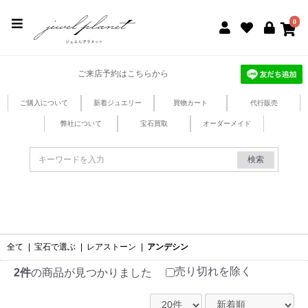
jewel planet 公式サイト
0
ご来店予約はこちらから
ご購入について
新着ジュエリー
買物カート
代行販売
弊社について
宝石買取
オーダーメイド
検索
全て
|
宝石で選ぶ
|
レアストーン
|
アンデシン
売り切れを除く
2件
の商品が見つかりました