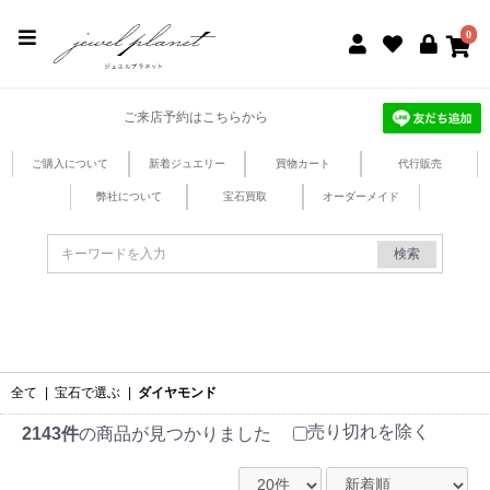
jewel planet 公式サイト
0
ご来店予約はこちらから
ご購入について
新着ジュエリー
買物カート
代行販売
弊社について
宝石買取
オーダーメイド
検索
全て
|
宝石で選ぶ
|
ダイヤモンド
売り切れを除く
2143件
の商品が見つかりました