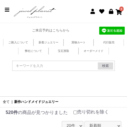
jewel planet 公式サイト
0
ご来店予約はこちらから
ご購入について
新着ジュエリー
買物カート
代行販売
弊社について
宝石買取
オーダーメイド
検索
全て
|
新作ハンドメイドジュエリー
売り切れを除く
520件
の商品が見つかりました