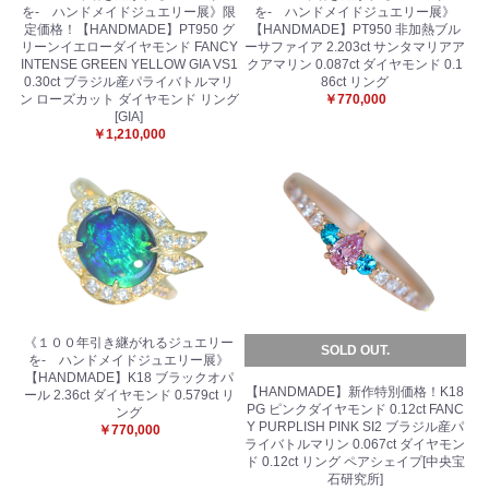
を- ハンドメイドジュエリー展》限
を- ハンドメイドジュエリー展》
定価格！【HANDMADE】PT950 グ
【HANDMADE】PT950 非加熱ブル
リーンイエローダイヤモンド FANCY
ーサファイア 2.203ct サンタマリアア
INTENSE GREEN YELLOW GIA VS1
クアマリン 0.087ct ダイヤモンド 0.1
0.30ct ブラジル産パライバトルマリ
86ct リング
ン ローズカット ダイヤモンド リング
￥770,000
[GIA]
￥1,210,000
《１００年引き継がれるジュエリー
SOLD OUT.
を- ハンドメイドジュエリー展》
【HANDMADE】K18 ブラックオパ
【HANDMADE】新作特別価格！K18
ール 2.36ct ダイヤモンド 0.579ct リ
PG ピンクダイヤモンド 0.12ct FANC
ング
Y PURPLISH PINK SI2 ブラジル産パ
￥770,000
ライバトルマリン 0.067ct ダイヤモン
ド 0.12ct リング ペアシェイプ[中央宝
石研究所]
お買い物を続ける
カートへ進む