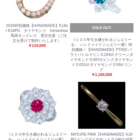
2026特別価格【HANDMADE】K18o
SOLD OUT.
r K18PG ダイヤモンド horseshoe
馬蹄ネックレス 受注生産（ご注
《１００年引き継がれるジュエリー
文を受けて制作いたします）
を- ハンドメイドジュエリー展》特
￥110,000
別価格！【HANDMADE】PT950 パ
ライバトルマリン 0.264ct グリーンダ
イヤモンド 0.097ct ピンクダイヤモン
ド 0.052ct ダイヤモンド 0.59ct リン
グ
￥1,100,000
《１００年引き継がれるジュエリー
MATURE PINK【HANDMADE】K18
を- ハンドメイドジュエリー展》
PG ピンクダイヤモンド 0.146ct VER