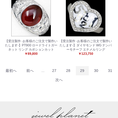
【受注製作 -お客様のご注文で製作い
【受注製作 -お客様のご注文で製作い
たします-】PT900 ロードライトガー
たします-】ダイヤモンド WG ナンバ
ネット リング カボションカット
ーモチーフ エナメルリング
￥89,800
￥123,750
最初へ
前へ
...
27
28
29
30
31
次へ