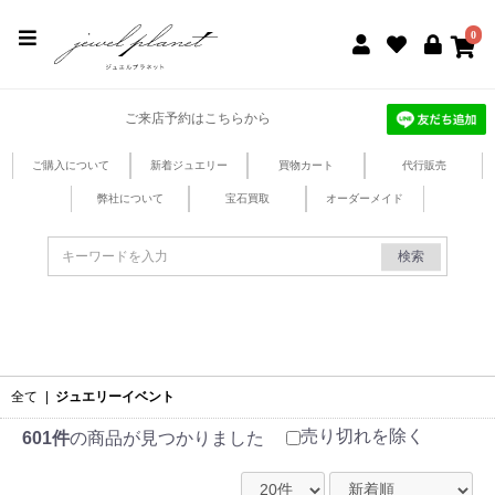
jewel planet 公式サイト
0
ご来店予約はこちらから
ご購入について
新着ジュエリー
買物カート
代行販売
弊社について
宝石買取
オーダーメイド
検索
全て
|
ジュエリーイベント
売り切れを除く
601件
の商品が見つかりました