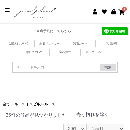
jewel planet 公式サイト
0
ご来店予約はこちらから
ご購入について
新着ジュエリー
買物カート
代行販売
弊社について
宝石買取
オーダーメイド
検索
全て
|
ルース
|
スピネル ルース
売り切れを除く
35件
の商品が見つかりました