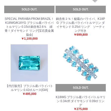
SOLD OUT.
SOLD OUT.
SPECIAL PARAIBA FROM BRAZIL！
銅含有２％！秘蔵のパライバ、K18P
K18WG/K18YG ブラジル産パライバ
G ブラジル産パライバトルマリン ダ
トルマリン 0.15ct 銅含有2.6％ 緑
イヤモンド 0.25ct リング ソーティ
青！ダイヤモンド リング[宝石貴金属
ング付き
協会]
￥699,800
￥1,100,000
【代行販売】ブラジル産パライバト
SOLD OUT.
ルマリン 0.42ct ルース[GIA]
￥495,000
K18WG ブラジル産パライバトルマリ
ン 0.34ct!! ダイヤモンド 0.09ct リン
グ
￥275,000