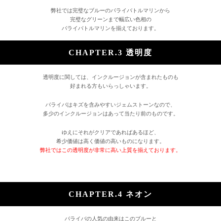
弊社では完璧なブルーのパライバトルマリンから
完璧なグリーンまで幅広い色相の
パライバトルマリンを揃えております。
CHAPTER.3 透明度
透明度に関しては、インクルージョンが含まれたものも
好まれる方もいらっしゃいます。
パライバはキズを含みやすいジェムストーンなので、
多少のインクルージョンはあって当たり前のものです。
ゆえにそれがクリアであればあるほど、
希少価値は高く価値の高いものになります。
弊社ではこの透明度が非常に高い上質を揃えております。
CHAPTER.4 ネオン
パライバの人気の由来はこのブルーと