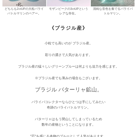
どちらも2ctUPの大粒パライ
モザンビークの3ctUPという
清純な音色を奏でるパライバ
バトルマリンのペアー。
レアな存在。
トルマリン。
《ブラジル産》
小粒でも高いのが ブラジル産。
彩りの濃さで人気があります。
ブラジル産の猛々しいグリーンブルーは何よりも迫力を感じます。
※ブラジル産でも薄みの場合もございます。
ブラジル バターリャ鉱山。
パライバコレクターならひとつは手にしてみたい
奇跡のパライバトルマリン。
バターリャはもう閉山してしまっているため
数年の産物ということになります。
"芯"を感じる本物のブルーとして人気があります。