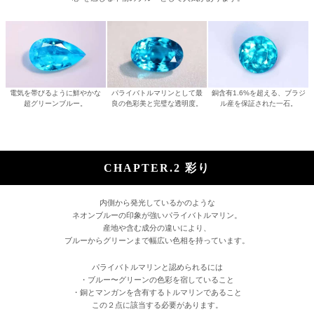
電気を帯びるように鮮やかな
パライバトルマリンとして最
銅含有1.6%を超える、ブラジ
超グリーンブルー。
良の色彩美と完璧な透明度。
ル産を保証された一石。
CHAPTER.2 彩り
内側から発光しているかのような
ネオンブルーの印象が強いパライバトルマリン。
産地や含む成分の違いにより、
ブルーからグリーンまで幅広い色相を持っています。
パライバトルマリンと認められるには
・ブルー〜グリーンの色彩を宿していること
・銅とマンガンを含有するトルマリンであること
この２点に該当する必要があります。