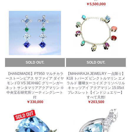
￥5,500,000
SOLD OUT.
SOLD OUT.
【HANDMADE】PT950 マルチカラ
【MAHARAJA JEWELRY 一点限り】
ーストーンピアス サファイア ダイヤ
K18 トパーズ ピンクトルマリン エメ
モンドD VS 3EXH&C グリーンガー
ラルド 珊瑚ターコイズ クリソベリル
ネット サンタマリアアクアマリン ※
キャッツアイ アクアマリン 15.05ct
中央宝石研究所ソーティングシート
ブレスレット【インドジュエリー】
付
すべて天然!
￥330,000
￥203,500