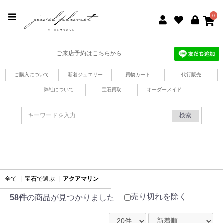
jewel planet 公式サイト
0
ご来店予約はこちらから
ご購入について
新着ジュエリー
買物カート
代行販売
弊社について
宝石買取
オーダーメイド
検索
全て
|
宝石で選ぶ
|
アクアマリン
売り切れを除く
58件
の商品が見つかりました