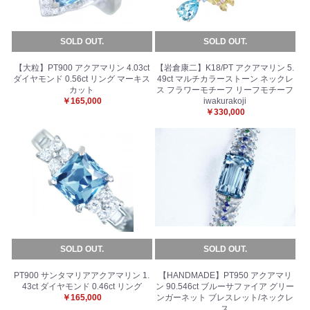
SOLD OUT.
SOLD OUT.
【大粒】PT900 アクアマリン 4.03ct
【岩倉康二】K18/PT アクアマリン 5.
ダイヤモンド 0.56ct リング マーキス
49ct マルチカラーストーン ネックレ
カット
ス フラワーモチーフ リーフモチーフ
￥165,000
iwakurakoji
￥330,000
SOLD OUT.
SOLD OUT.
お買い物を続ける
カートへ進む
PT900 サンタマリアアクアマリン 1.
【HANDMADE】PT950 アクアマリ
43ct ダイヤモンド 0.46ct リング
ン 90.546ct ブルーサファイア グリー
￥165,000
ンガーネット ブレスレット/ネックレ
ス