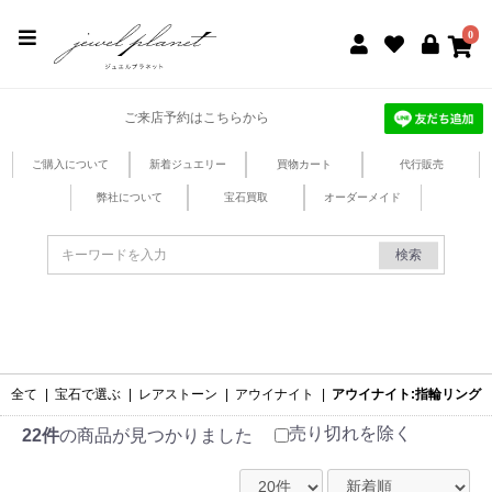
jewel planet 公式サイト
0
ご来店予約はこちらから
ご購入について
新着ジュエリー
買物カート
代行販売
弊社について
宝石買取
オーダーメイド
検索
全て
|
宝石で選ぶ
|
レアストーン
|
アウイナイト
|
アウイナイト:指輪リング
売り切れを除く
22件
の商品が見つかりました