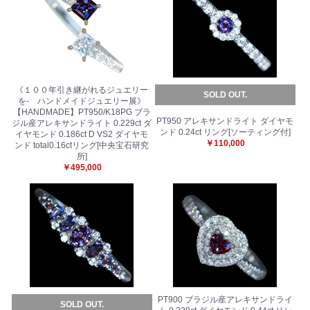
《１００年引き継がれるジュエリー
SOLD OUT.
を- ハンドメイドジュエリー展》
【HANDMADE】PT950/K18PG ブラ
PT950 アレキサンドライト ダイヤモ
ジル産アレキサンドライト 0.229ct ダ
ンド 0.24ct リング[ソーティング付]
イヤモンド 0.186ct D VS2 ダイヤモ
￥110,000
ンド total0.16ctリング[中央宝石研究
所]
￥495,000
PT900 ブラジル産アレキサンドライ
SOLD OUT.