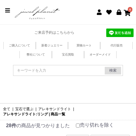
jewel planet 公式サイト
0
ご来店予約はこちらから
ご購入について
新着ジュエリー
買物カート
代行販売
弊社について
宝石買取
オーダーメイド
検索
全て
|
宝石で選ぶ
|
アレキサンドライト
|
アレキサンドライト:リング | 商品一覧
売り切れを除く
28件
の商品が見つかりました