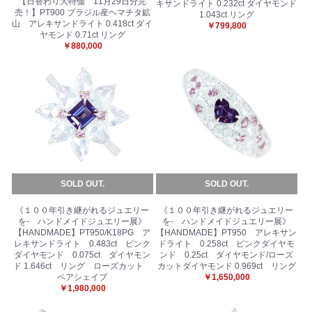
【日替わり大特価 11月29日分完
キサンドライト 0.232ct ダイヤモンド
売！】PT900 ブラジル産ヘマチタ鉱
1.043ct リング
山 アレキサンドライト 0.418ct ダイ
￥799,800
お買い物を続ける
カートへ進む
ヤモンド 0.71ct リング
￥880,000
SOLD OUT.
SOLD OUT.
《１００年引き継がれるジュエリー
《１００年引き継がれるジュエリー
を- ハンドメイドジュエリー展》
を- ハンドメイドジュエリー展》
【HANDMADE】PT950/K18PG ア
【HANDMADE】PT950 アレキサン
レキサンドライト 0.483ct ピンク
ドライト 0.258ct ピンクダイヤモ
ダイヤモンド 0.075ct ダイヤモン
ンド 0.25ct ダイヤモンド/ローズ
ド 1.646ct リング ローズカット
カットダイヤモンド 0.969ct リング
ペアシェイプ
￥1,650,000
￥1,980,000