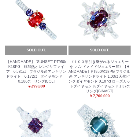
SOLD OUT.
SOLD OUT.
【HANDMADE】 "SUNSET" PT950/
《１００年引き継がれるジュエリー
K18PG 非加熱オレンジサファイ
を- ハンドメイドジュエリー展》【H
ア 0.581ct ブラジル産アレキサン
ANDMADE】PT950/K18PG ブラジル
ドライト 0.172ct ダイヤモンド
産 アレキサンドライト 1.03ct 天然ピ
0.186ct リング[CGL]
ンクダイヤモンド 0.107ct ローズカッ
￥299,800
トダイヤモンド/ダイヤモンド 1.37ct
リング[GIA/AGT]
￥7,700,000