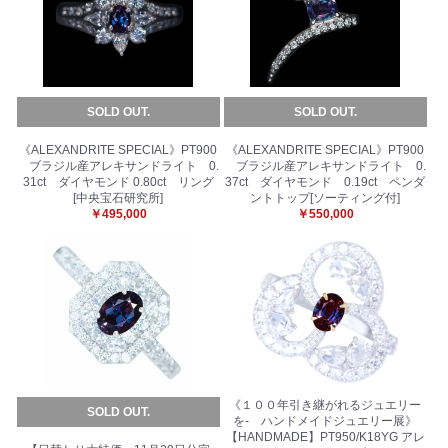
SOLD OUT.
SOLD OUT.
《ALEXANDRITE SPECIAL》PT900
《ALEXANDRITE SPECIAL》PT900
ブラジル産アレキサンドライト 0.
ブラジル産アレキサンドライト 0.
31ct ダイヤモンド 0.80ct リング
37ct ダイヤモンド 0.19ct ペンダ
[中央宝石研究所]
ントトップ[ソーティング付]
￥495,000
￥550,000
《１００年引き継がれるジュエリー
SOLD OUT.
を- ハンドメイドジュエリー展》
【HANDMADE】PT950/K18YG アレ