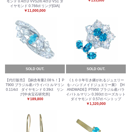
￥135,000
モンド 0.4ct D VVS2/0.4ct D VS1 ダ
お買い物を続ける
カートへ進む
イヤモンド 0.766ct リング[GIA]
￥11,000,000
SOLD OUT.
SOLD OUT.
【代行販売】【銅含有量2.08％！】P
《１００年引き継がれるジュエリー
T900 ブラジル産パライバトルマリン
を- ハンドメイドジュエリー展》【H
0.114ct ダイヤモンド 0.39ct リン
ANDMADE】PT950 ブラジル産パラ
グ[中央宝石研究所]
イバトルマリン 0.393ct ローズカット
￥189,800
ダイヤモンド 0.57ct ペントップ
￥1,320,000