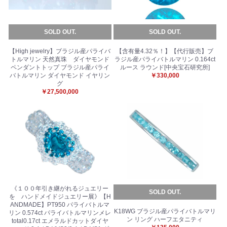
SOLD OUT.
SOLD OUT.
【High jewelry】ブラジル産パライバ
【含有量4.32％！】【代行販売】ブ
トルマリン 天然真珠 ダイヤモンド
ラジル産パライバトルマリン 0.164ct
ペンダントトップ ブラジル産パライ
ルース ラウンド[中央宝石研究所]
バトルマリン ダイヤモンド イヤリン
￥330,000
グ
￥27,500,000
《１００年引き継がれるジュエリー
SOLD OUT.
を ハンドメイドジュエリー展》【H
ANDMADE】PT950 パライバトルマ
K18WG ブラジル産パライバトルマリ
リン 0.574ct パライバトルマリンメレ
ン リング ハーフエタニティ
total0.17ct エメラルドカットダイヤ