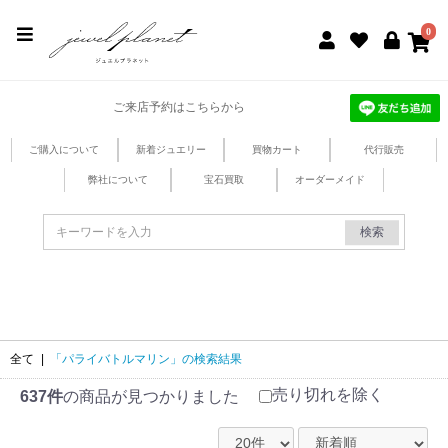
jewel planet 公式サイト
0
ご来店予約はこちらから
ご購入について
新着ジュエリー
買物カート
代行販売
弊社について
宝石買取
オーダーメイド
検索
全て
|
「パライバトルマリン」の検索結果
売り切れを除く
637件
の商品が見つかりました