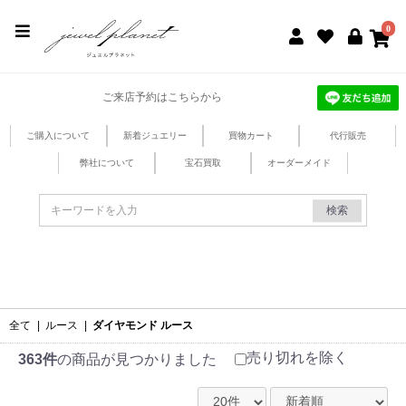
jewel planet 公式サイト
0
ご来店予約はこちらから
ご購入について
新着ジュエリー
買物カート
代行販売
弊社について
宝石買取
オーダーメイド
検索
全て
|
ルース
|
ダイヤモンド ルース
売り切れを除く
363件
の商品が見つかりました