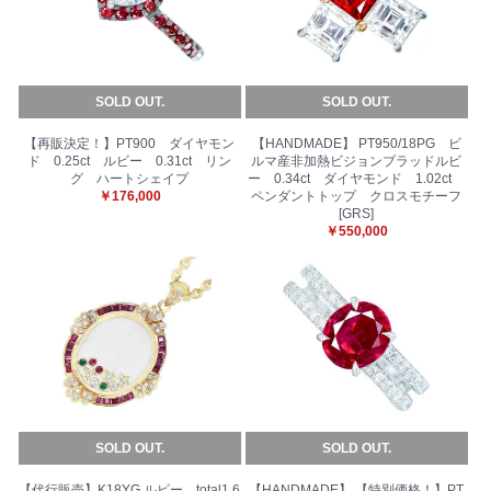
お買い物を続ける
カートへ進む
SOLD OUT.
SOLD OUT.
【再販決定！】PT900 ダイヤモン
【HANDMADE】 PT950/18PG ビ
ド 0.25ct ルビー 0.31ct リン
ルマ産非加熱ビジョンブラッドルビ
グ ハートシェイプ
ー 0.34ct ダイヤモンド 1.02ct
￥176,000
ペンダントトップ クロスモチーフ
[GRS]
￥550,000
SOLD OUT.
SOLD OUT.
【代行販売】K18YG ルビー total1.6
【HANDMADE】 【特別価格！】PT