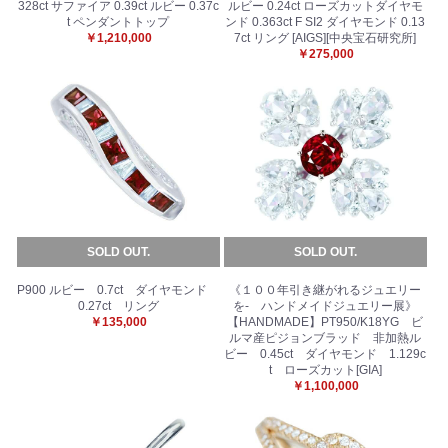
328ct サファイア 0.39ct ルビー 0.37c
ルビー 0.24ct ローズカットダイヤモ
t ペンダントトップ
ンド 0.363ct F SI2 ダイヤモンド 0.13
￥1,210,000
7ct リング [AIGS][中央宝石研究所]
￥275,000
SOLD OUT.
SOLD OUT.
P900 ルビー 0.7ct ダイヤモンド
《１００年引き継がれるジュエリー
0.27ct リング
を- ハンドメイドジュエリー展》
￥135,000
【HANDMADE】PT950/K18YG ビ
ルマ産ピジョンブラッド 非加熱ル
ビー 0.45ct ダイヤモンド 1.129c
t ローズカット[GIA]
￥1,100,000