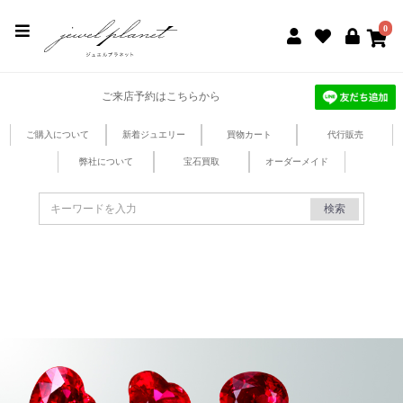
jewel planet 公式サイト
0
ご来店予約はこちらから
ご購入について
新着ジュエリー
買物カート
代行販売
弊社について
宝石買取
オーダーメイド
検索