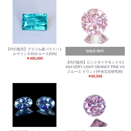
【代行販売】ブラジル産パライバト
SOLD OUT.
ルマリン 0.42ct ルース[GIA]
￥495,000
【代行販売】ピンクダイヤモンド 0.1
40ct VERY LIGHT ORANGY PINK VS
2 ルース ラウンド[中央宝石研究所]
￥60,500