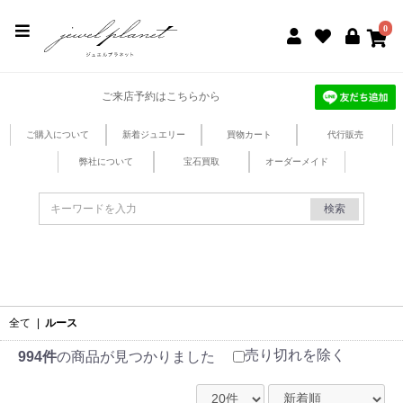
jewel planet 公式サイト
0
ご来店予約はこちらから
ご購入について
新着ジュエリー
買物カート
代行販売
弊社について
宝石買取
オーダーメイド
検索
全て
|
ルース
売り切れを除く
994件
の商品が見つかりました