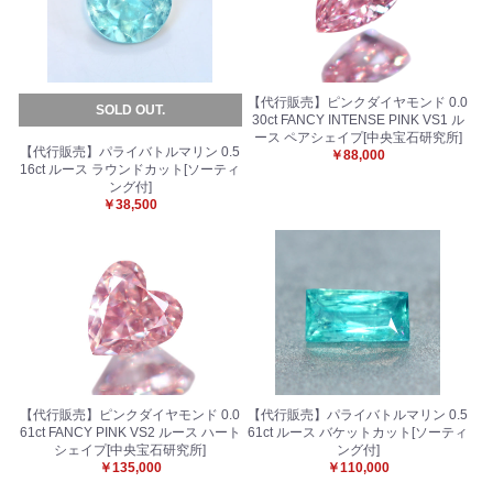
【代行販売】ピンクダイヤモンド 0.0
SOLD OUT.
30ct FANCY INTENSE PINK VS1 ル
ース ペアシェイプ[中央宝石研究所]
【代行販売】パライバトルマリン 0.5
￥88,000
16ct ルース ラウンドカット[ソーティ
ング付]
￥38,500
お買い物を続ける
カートへ進む
【代行販売】ピンクダイヤモンド 0.0
【代行販売】パライバトルマリン 0.5
61ct FANCY PINK VS2 ルース ハート
61ct ルース バケットカット[ソーティ
シェイプ[中央宝石研究所]
ング付]
￥135,000
￥110,000