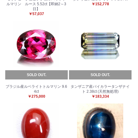
ルマリン ルース 5.52ct【即納2～3
￥152,778
日】
￥57,037
SOLD OUT.
SOLD OUT.
ブラジル産ルベライトトルマリン 9.6
タンザニア産バイカラータンザナイ
4ct
ト 2.38ct (天然無処理)
￥275,000
￥183,334