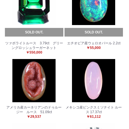
SOLD OUT.
SOLD OUT.
ツァボライトルース 3.79ct グリー
エチオピア産ウェロオパール 2.2ct
ングロッシュラーガーネット
￥55,000
￥550,000
アメリカ産カーネリアンのドゥルー
メキシコ産ピンクスミソナイト ルー
ジー ルース 51.09ct
ス 17.37ct
￥29,537
￥61,112