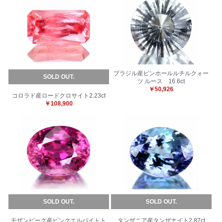
ブラジル産ピンホールルチルクォー
SOLD OUT.
ツ ルース 16.6ct
￥50,926
コロラド産ロードクロサイト2.23ct
￥108,900
お買い物を続ける
カートへ進む
SOLD OUT.
SOLD OUT.
モザンビーク産ピンクエルバイトト
タンザニア産タンザナイト2.87ct