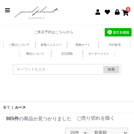
jewel planet 公式サイト
0
ご来店予約はこちらから
ご購入について
新着ジュエリー
買物カート
代行販売
弊社について
宝石買取
オーダーメイド
検索
全て
|
ルース
売り切れを除く
985件
の商品が見つかりました