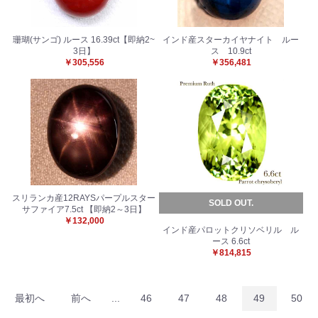
珊瑚(サンゴ) ルース 16.39ct【即納2~
インド産スターカイヤナイト ルー
3日】
ス 10.9ct
￥305,556
￥356,481
スリランカ産12RAYSパープルスター
SOLD OUT.
サファイア7.5ct 【即納2～3日】
￥132,000
インド産パロットクリソベリル ル
ース 6.6ct
￥814,815
最初へ
前へ
...
46
47
48
49
50