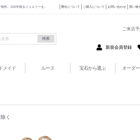
ザイン制作。100年残るジュエリーを。
弊社について
ご購入について
お問い合わせ
買い物
式サイト
ご来店予
検索
新規会員登録
ドメイド
ルース
宝石から選ぶ
オーダー
を除く