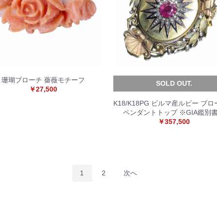
珊瑚ブローチ 薔薇モチーフ
SOLD OUT.
￥27,500
K18/K18PG ビルマ産ルビー 
ペンダントトップ ※GIA鑑別
￥357,500
1
2
次へ