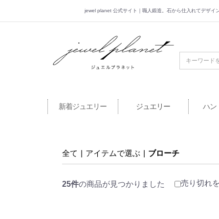
jewel planet 公式サイト｜職人鍛造。石から仕入れてデ
jewel planet 公
新着ジュエリー
ジュエリー
ハン
全て
|
アイテムで選ぶ
|
ブローチ
売り切れ
25件
の商品が見つかりました