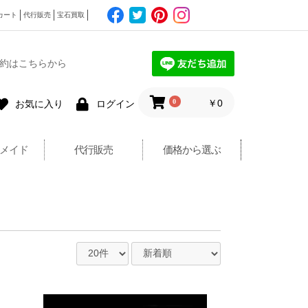
カート
代行販売
宝石買取
約はこちらから
0
￥0
お気に入り
ログイン
メイド
代行販売
価格から選ぶ