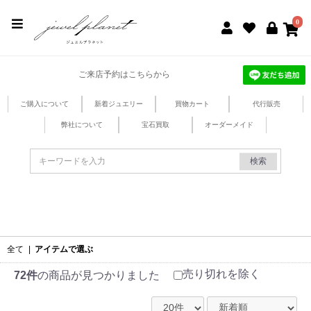
jewel planet 公式サイト
0
ご来店予約はこちらから
ご購入について
新着ジュエリー
買物カート
代行販売
弊社について
宝石買取
オーダーメイド
検索
全て
|
アイテムで選ぶ
売り切れを除く
72件
の商品が見つかりました