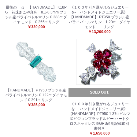
最後の一点！【HANDMADE】 K18P
《１００年引き継がれるジュエリー
G 花珠あこや真珠 8.1-8.3mm ブラ
を- ハンドメイドジュエリー展》
ジル産パライバトルマリン 0.288ct ダ
【HANDMADE】 PT950 ブラジル産
イヤモンド 0.255ct リング
パライバトルマリン 1.20ct ダイヤ
￥330,000
モンド リング
￥13,200,000
【HANDMADE】 PT950 ブラジル産
SOLD OUT.
パライバトルマリン 0.122ct ダイヤモ
ンド 0.391ct リング
《１００年引き継がれるジュエリー
￥385,000
を- ハンドメイドジュエリー展》
【HANDMADE】PT950 1.37ctビルマ
産ピジョンブラッドルビー ハートク
ロスネックレス※GRS産地記載鑑別
書付き
￥1,650,000