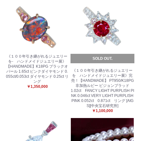
お買い物を続ける
カートへ進む
《１００年引き継がれるジュエリー
SOLD OUT.
を- ハンドメイドジュエリー展》
【HANDMADE】K18PG ブラックオ
《１００年引き継がれるジュエリー
パール 1.65ct ピンクダイヤモンド 0.
を ハンドメイドジュエリー展》完
055ct/0.053ct ダイヤモンド 0.25ct リ
売！【HANDMADE】 PT950/K18PG
ング
非加熱ルビー ピジョンブラッド
￥1,350,000
1.02ct FANCY LIGHT PURPLISH PI
NK 0.046ct VERY LIGHT PURPLISH
PINK 0.052ct 0.871ct リング [AIG
S][中央宝石研究所]
￥1,100,000