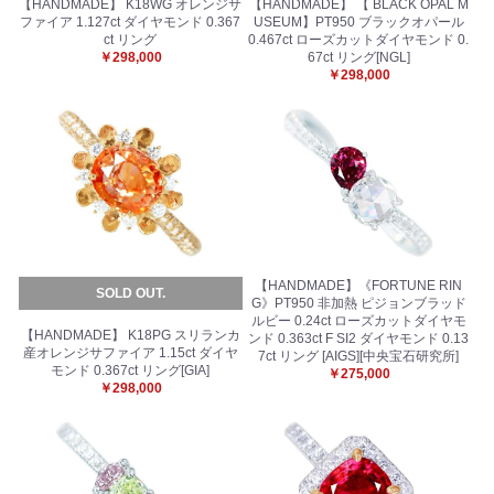
【HANDMADE】 K18WG オレンジサ
【HANDMADE】 【 BLACK OPAL M
ファイア 1.127ct ダイヤモンド 0.367
USEUM】PT950 ブラックオパール
ct リング
0.467ct ローズカットダイヤモンド 0.
お買い物を続ける
カートへ進む
￥298,000
67ct リング[NGL]
￥298,000
【HANDMADE】《FORTUNE RIN
SOLD OUT.
G》PT950 非加熱 ピジョンブラッド
ルビー 0.24ct ローズカットダイヤモ
【HANDMADE】 K18PG スリランカ
ンド 0.363ct F SI2 ダイヤモンド 0.13
産オレンジサファイア 1.15ct ダイヤ
7ct リング [AIGS][中央宝石研究所]
モンド 0.367ct リング[GIA]
￥275,000
￥298,000