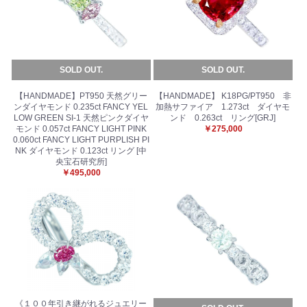
SOLD OUT.
SOLD OUT.
【HANDMADE】PT950 天然グリー
【HANDMADE】 K18PG/PT950 非
ンダイヤモンド 0.235ct FANCY YEL
加熱サファイア 1.273ct ダイヤモ
LOW GREEN SI-1 天然ピンクダイヤ
ンド 0.263ct リング[GRJ]
モンド 0.057ct FANCY LIGHT PINK
￥275,000
0.060ct FANCY LIGHT PURPLISH PI
NK ダイヤモンド 0.123ct リング [中
央宝石研究所]
￥495,000
《１００年引き継がれるジュエリー