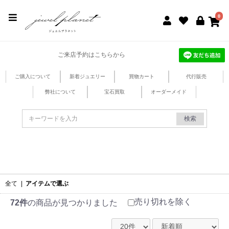
jewel planet 公式サイト
0
ご来店予約はこちらから
ご購入について
新着ジュエリー
買物カート
代行販売
弊社について
宝石買取
オーダーメイド
検索
全て
|
アイテムで選ぶ
売り切れを除く
72件
の商品が見つかりました