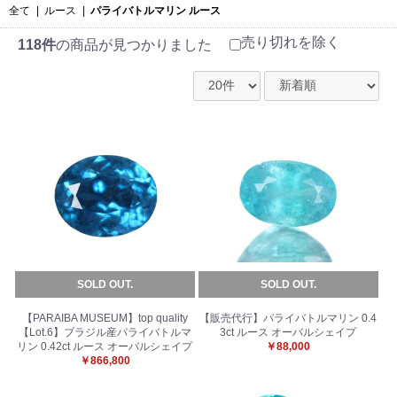
全て
|
ルース
|
パライバトルマリン ルース
売り切れを除く
118件
の商品が見つかりました
SOLD OUT.
SOLD OUT.
【PARAIBA MUSEUM】top quality
【販売代行】パライバトルマリン 0.4
【Lot.6】ブラジル産パライバトルマ
3ct ルース オーバルシェイプ
リン 0.42ct ルース オーバルシェイプ
￥88,000
￥866,800