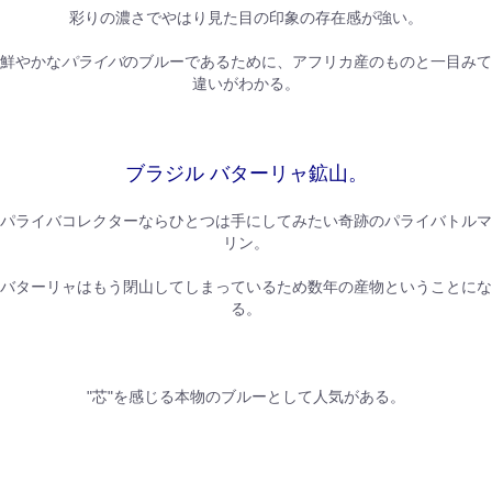
彩りの濃さでやはり見た目の印象の存在感が強い。
鮮やかな
パライバ
のブルーであるために、アフリカ産のものと一目みて
違いがわかる。
ブラジル バターリャ鉱山。
パライバコレクターならひとつは手にしてみたい奇跡のパライバトルマ
リン。
バターリャはもう閉山してしまっているため数年の産物ということにな
る。
"芯"を感じる本物のブルーとして人気がある。