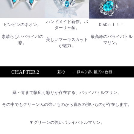
ハンドメイド新作。バ
ビンビンのネオン。
0.50ｃｔ！！
ターリャ産。
素晴らしいパライバの
最高峰のパライバトル
美しいマーキスカット
彩。
マリン。
が魅力。
緑～青まで幅広く彩りが存在する、パライバトルマリン。
その中でもグリーンみの強いものから青みの強いものが存在します。
▼グリーンの強いパライバトルマリン。