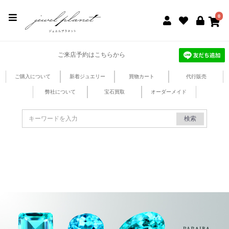
jewel planet 公式サイト
0
ご来店予約はこちらから
ご購入について
新着ジュエリー
買物カート
代行販売
弊社について
宝石買取
オーダーメイド
検索