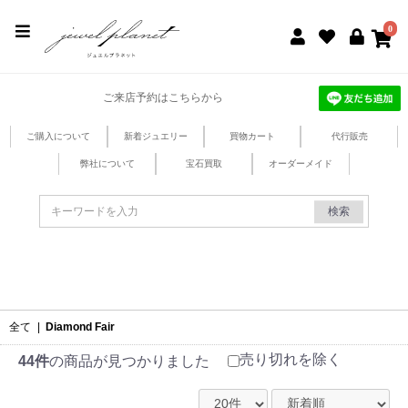
jewel planet 公式サイト
0
ご来店予約はこちらから
ご購入について
新着ジュエリー
買物カート
代行販売
弊社について
宝石買取
オーダーメイド
検索
全て
|
Diamond Fair
売り切れを除く
44件
の商品が見つかりました