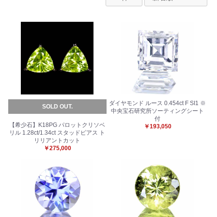
ダイヤモンド ルース 0.454ct F SI1 ※
SOLD OUT.
中央宝石研究所ソーティングシート
付
【希少石】K18PG パロットクリソベ
￥193,050
リル 1.28ct/1.34ct スタッドピアス ト
リリアントカット
￥275,000