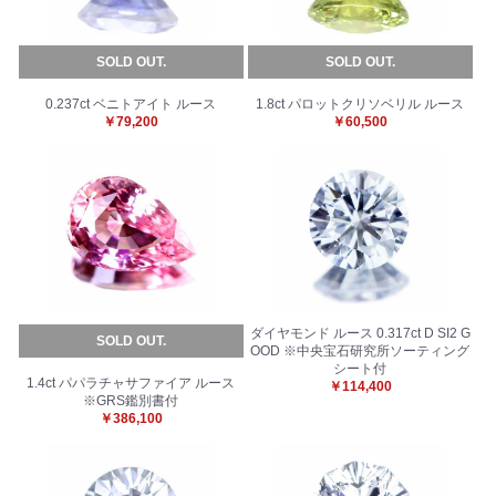
SOLD OUT.
SOLD OUT.
0.237ct ベニトアイト ルース
1.8ct パロットクリソベリル ルース
￥79,200
￥60,500
ダイヤモンド ルース 0.317ct D SI2 G
SOLD OUT.
OOD ※中央宝石研究所ソーティング
シート付
1.4ct パパラチャサファイア ルース
￥114,400
※GRS鑑別書付
￥386,100