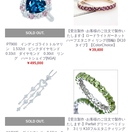
【受注製作 -お客様のご注文で製作い
SOLD OUT.
たします-】ロードライトガーネット
ハーフエタニティ リング(指輪)【K10
PT900 インディゴライトトルマリ
タイプ】【ColorChoice】
ン 1.532ct ピンクダイヤモンド
￥39,400
0.33ct ダイヤモンド 0.30ct リン
グ ハートシェイプ[NGA]
￥495,000
【受注製作 -お客様のご注文で製作い
SOLD OUT.
たします-】Parfait グリーンペリドッ
ト 3ミリ K10フルエタニティリング