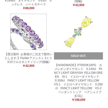
K18WG ダイヤモンド 0.63ct ネ
(指輪)
ックレス ハートモチーフ
￥42,900
￥88,000
【受注製作 -お客様のご注文で製作い
SOLD OUT.
たします-】Parfait アメシスト 3ミリ
K10フルエタニティリング(指輪)
【HANDMADE】PT950/K18PG カ
￥42,900
メレオンダイヤモンド 0.144ct FA
NCY LIGHT GRAYISH YELLOW GRE
EN SI-1 イエローダイヤモンド
0.309ct FANCY LIGHT YELLOW
VS-1 イエローダイヤモンド 0.298
ct FANCY LIGHT YELLOW VS-2
ペンダントトップ ペアシェイプ
[CGL]
￥198,000