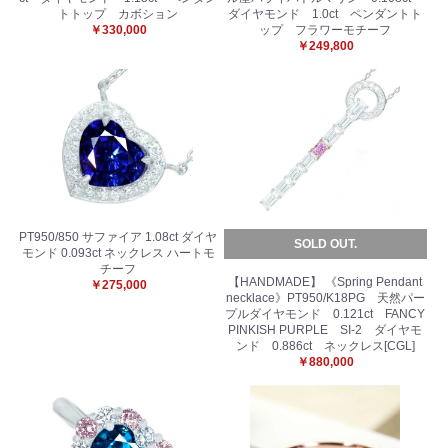
トトップ カボション
ダイヤモンド 1.0ct ペンダントト
￥330,000
ップ フラワーモチーフ
お買い物を続ける
カートへ進む
￥249,800
PT950/850 サファイア 1.08ct ダイヤ
SOLD OUT.
モンド 0.093ct ネックレス ハートモ
チーフ
【HANDMADE】 《Spring Pendant
￥275,000
necklace》PT950/K18PG 天然パー
プルダイヤモンド 0.121ct FANCY
PINKISH PURPLE SI-2 ダイヤモ
ンド 0.886ct ネックレス[CGL]
￥880,000