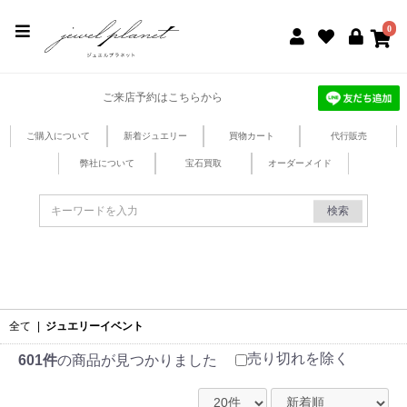
jewel planet 公式サイト
0
ご来店予約はこちらから
ご購入について
新着ジュエリー
買物カート
代行販売
弊社について
宝石買取
オーダーメイド
検索
全て
|
ジュエリーイベント
売り切れを除く
601件
の商品が見つかりました