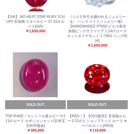
【GIA】 NO HEAT STAR RUBY 57ct
《１００年引き継がれるジュエリー
UP‼︎ 非加熱 スタールビー 57.32ct ル
を- ハンドメイドジュエリー展》
ース[GIA]
【HANDMADE】PT950 ビルマ産非
￥1,650,000
加熱ピンクサファイア 1.24ct ローズ
カットダイヤモンド 1.736ct リング[G
IA]
￥1,650,000
SOLD OUT.
SOLD OUT.
TOP RARE！カシミール産ルビー 9.5
【RED！】【代行販売】非加熱ルビ
11ct ルース カボションカット[日本宝
ー 0.31ct ピジョンブラッド ルース オ
石科学協会]
ーバルカット[AIGS]
￥385,000
￥110,000