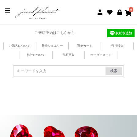
jewel planet 公式サイト
0
ご来店予約はこちらから
ご購入について
新着ジュエリー
買物カート
代行販売
弊社について
宝石買取
オーダーメイド
検索