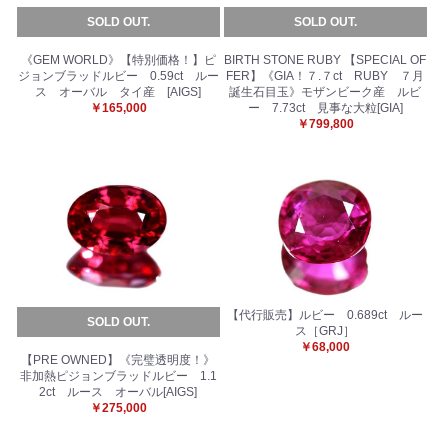
SOLD OUT.
SOLD OUT.
《GEM WORLD》【特別価格！】ピ
BIRTH STONE RUBY 【SPECIAL OF
ジョンブラッドルビー 0.59ct ルー
FER】《GIA！７.７ct RUBY ７月
ス オーバル タイ産 [AIGS]
誕生石目玉》モザンビーク産 ルビ
￥165,000
ー 7.73ct 見事な大粒[GIA]
￥799,800
【代行販売】ルビー 0.689ct ルー
SOLD OUT.
ス［GRJ］
￥68,000
【PRE OWNED】《完璧透明度！》
非加熱ピジョンブラッドルビー 1.1
2ct ルース オーバル[AIGS]
￥275,000